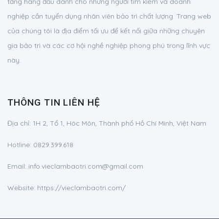
tảng hàng đầu dành cho những người tìm kiếm và doanh
nghiệp cần tuyển dụng nhân viên bảo trì chất lượng. Trang web
của chúng tôi là địa điểm tối ưu để kết nối giữa những chuyên
gia bảo trì và các cơ hội nghề nghiệp phong phú trong lĩnh vực
này.
THÔNG TIN LIÊN HỆ
Địa chỉ:
1H 2, Tổ 1, Hóc Môn, Thành phố Hồ Chí Minh, Việt Nam
Hotline:
0829.399.618
Email:
info.vieclambaotri.com@gmail.com
Website: https://vieclambaotri.com/