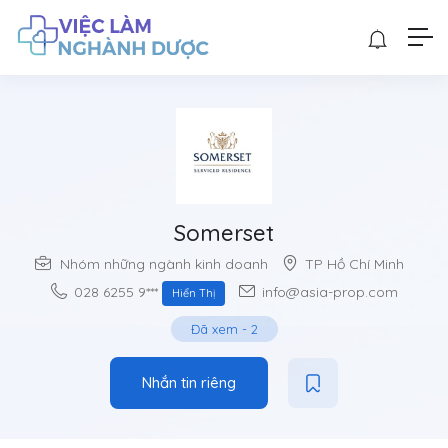
Somerset
Nhóm những ngành kinh doanh
TP Hồ Chí Minh
028 6255 9***
info@asia-prop.com
Hiển Thị
Đã xem
-
2
Nhắn tin riêng