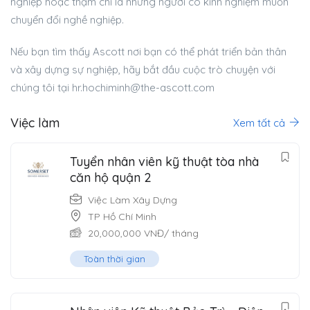
nghiệp hoặc thậm chí là những người có kinh nghiệm muốn
chuyển đổi nghề nghiệp.
Nếu bạn tìm thấy Ascott nơi bạn có thể phát triển bản thân
và xây dựng sự nghiệp, hãy bắt đầu cuộc trò chuyện với
chúng tôi tại
hr.hochiminh@the-ascott.com
Việc làm
Xem tất cả
Tuyển nhân viên kỹ thuật tòa nhà
căn hộ quận 2
Việc Làm Xây Dựng
TP Hồ Chí Minh
20,000,000
VNĐ
/ tháng
Toàn thời gian