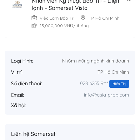
Nhân viên Kỹ thuật Bảo Trì – Điện
lạnh – Somerset Vista
Việc Làm Bảo Trì
TP Hồ Chí Minh
15,000,000
VNĐ
/ tháng
Loại Hình:
Nhóm những ngành kinh doanh
Vị trí:
TP Hồ Chí Minh
028 6255 9***
Số điện thoại:
Hiển Thị
Email:
info@asia-prop.com
Xã hội:
Liên hệ Somerset