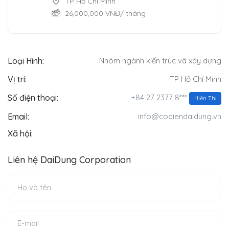
TP Hồ Chí Minh
26,000,000
VNĐ
/ tháng
Loại Hình:
Nhóm ngành kiến trúc và xây dựng
Vị trí:
TP Hồ Chí Minh
+84 27 2377 8***
Số điện thoại:
Hiển Thị
Email:
info@codiendaidung.vn
Xã hội:
Liên hệ DaiDung Corporation