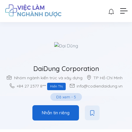
DaiDung Corporation
Nhóm ngành kiến trúc và xây dựng
TP Hồ Chí Minh
+84 27 2377 8***
info@codiendaidung.vn
Hiển Thị
Đã xem
-
5
Nhắn tin riêng