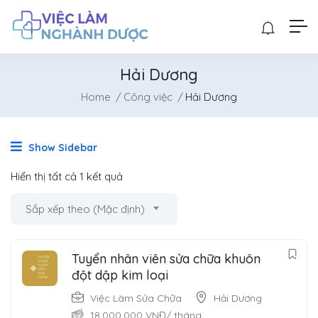
Hải Dương
Home
Công việc
Hải Dương
Show Sidebar
Hiển thị tất cả 1 kết quả
Sắp xếp theo (Mặc định)
Tuyển nhân viên sửa chữa khuôn
đột dập kim loại
Việc Làm Sửa Chữa
Hải Dương
18,000,000
VNĐ
/ tháng