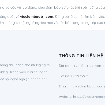
 và cầu về lao động, giúp đảm bảo sự phát triển bền vững của 
 tổng quát về
vieclambaotri.com
. Đừng bỏ lỡ cơ hội tìm kiếm việ
ếm những cơ hội nghề nghiệp mới và tiến bộ trong sự nghiệp của 
THÔNG TIN LIÊN HỆ
g hàng đầu dành cho những người
Địa chỉ:
1H 2, Tổ 1, Hóc Môn, 
lượng. Trang web của chúng tôi
Hotline:
0829.399.618
ác cơ hội nghề nghiệp phong phú
Email:
info.vieclambaotri.c
Website: https://vieclambaot