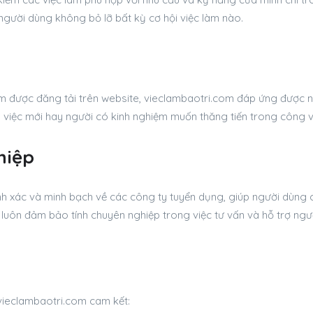
 người dùng không bỏ lỡ bất kỳ cơ hội việc làm nào.
m được đăng tải trên website, vieclambaotri.com đáp ứng được n
ìm việc mới hay người có kinh nghiệm muốn thăng tiến trong công 
hiệp
h xác và minh bạch về các công ty tuyển dụng, giúp người dùng c
 luôn đảm bảo tính chuyên nghiệp trong việc tư vấn và hỗ trợ ngư
 vieclambaotri.com cam kết: