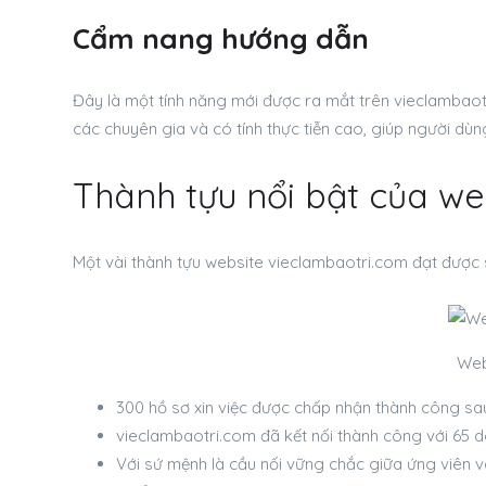
Cẩm nang hướng dẫn
Đây là một tính năng mới được ra mắt trên vieclambaotr
các chuyên gia và có tính thực tiễn cao, giúp người dù
Thành tựu nổi bật của we
Một vài thành tựu website vieclambaotri.com đạt được 
Web
300 hồ sơ xin việc được chấp nhận thành công sau
vieclambaotri.com đã kết nối thành công với 65 d
Với sứ mệnh là cầu nối vững chắc giữa ứng viên và