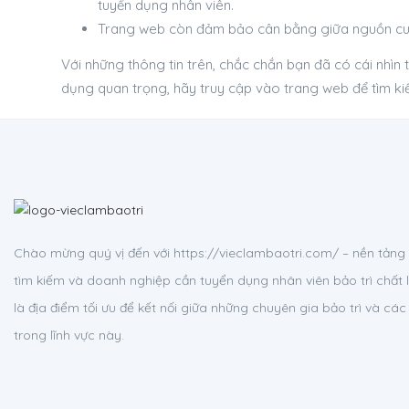
tuyển dụng nhân viên.
Trang web còn đảm bảo cân bằng giữa nguồn cung
Với những thông tin trên, chắc chắn bạn đã có cái nhìn
dụng quan trọng, hãy truy cập vào trang web để tìm ki
Chào mừng quý vị đến với https://vieclambaotri.com/ – nền tản
tìm kiếm và doanh nghiệp cần tuyển dụng nhân viên bảo trì chất 
là địa điểm tối ưu để kết nối giữa những chuyên gia bảo trì và c
trong lĩnh vực này.