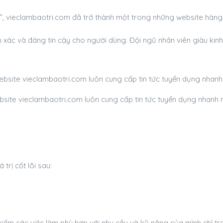
, vieclambaotri.com đã trở thành một trong những website hàng đ
h xác và đáng tin cậy cho người dùng. Đội ngũ nhân viên giàu kin
site vieclambaotri.com luôn cung cấp tin tức tuyển dụng nhanh 
rị cốt lõi sau:
iếm các việc làm phù hợp với nhu cầu và kỹ năng của mình chỉ tr