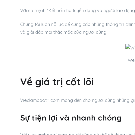
Với sứ mệnh “Kết nối nhà tuyển dụng và người lao động”
Chúng tôi luôn nỗ lực để cung cấp những thông tin chín
và giải đáp mọi thắc mắc của người dùng.
Web
Về giá trị cốt lõi
Vieclambaotri.com mang đến cho người dùng những giá t
Sự tiện lợi và nhanh chóng
Với vieclambaotri.com, người dùng có thể dễ dàng tìm k