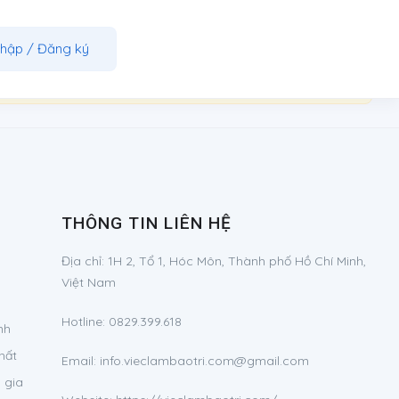
nhập
/
Đăng ký
THÔNG TIN LIÊN HỆ
Địa chỉ:
1H 2, Tổ 1, Hóc Môn, Thành phố Hồ Chí Minh,
Việt Nam
Hotline:
0829.399.618
nh
hất
Email:
info.vieclambaotri.com@gmail.com
 gia