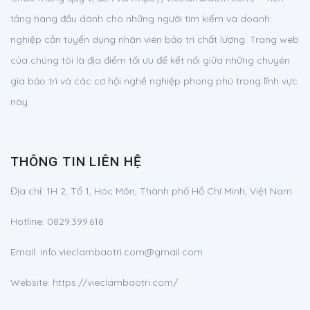
tảng hàng đầu dành cho những người tìm kiếm và doanh
nghiệp cần tuyển dụng nhân viên bảo trì chất lượng. Trang web
của chúng tôi là địa điểm tối ưu để kết nối giữa những chuyên
gia bảo trì và các cơ hội nghề nghiệp phong phú trong lĩnh vực
này.
THÔNG TIN LIÊN HỆ
Địa chỉ:
1H 2, Tổ 1, Hóc Môn, Thành phố Hồ Chí Minh, Việt Nam
Hotline:
0829.399.618
Email:
info.vieclambaotri.com@gmail.com
Website: https://vieclambaotri.com/