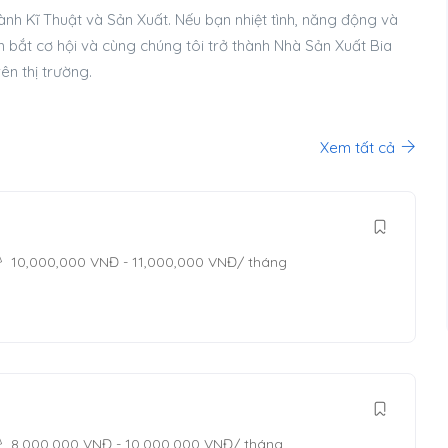
h Kĩ Thuật và Sản Xuất. Nếu bạn nhiệt tình, năng động và
 bắt cơ hội và cùng chúng tôi trở thành Nhà Sản Xuất Bia
ên thị trường.
Xem tất cả
10,000,000
VNĐ
-
11,000,000
VNĐ
/ tháng
]
8,000,000
VNĐ
-
10,000,000
VNĐ
/ tháng