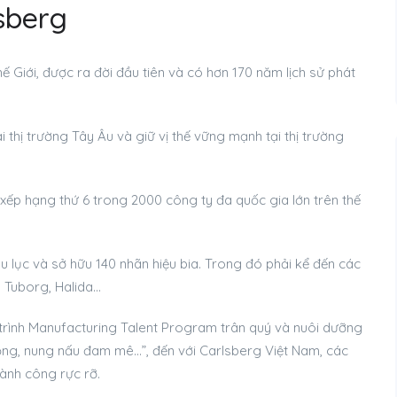
lsberg
ế Giới, được ra đời đầu tiên và có hơn 170 năm lịch sử phát
 thị trường Tây Âu và giữ vị thế vững mạnh tại thị trường
ếp hạng thứ 6 trong 2000 công ty đa quốc gia lớn trên thế
âu lục và sở hữu 140 nhãn hiệu bia. Trong đó phải kể đến các
, Tuborg, Halida…
 trình Manufacturing Talent Program trân quý và nuôi dưỡng
 vọng, nung nấu đam mê…”, đến với Carlsberg Việt Nam, các
ành công rực rỡ.