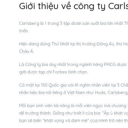
Giới thiệu về công ty Car
Carlsberg là 1 trong 3 tập đoàn sản xuất bia lớn nhất Th
triển.
HIện đang đứng Thứ Nhất tại thị trường Đông Âu, thứ Hai
Châu Á.
Là Công ty bia duy nhất trong ngành hàng FMCG được x
giới được tạp chí Forbes bình chọn.
Có mặt tại 150 Quốc gia với 41 nghìn nhân viên tại 3 Ch
nhãn hiệu bia nổi tiếng ở Việt Nam như: Huda, Carlsberg
Mỗi bạn sinh viên tài năng là mỗi viên ngọc mà chương
để trưởng thành. Giống như triết lí của bia: “Ấp ủ khát
bạn sẽ biến “khát vọng và đam mê” của mình trở nên th