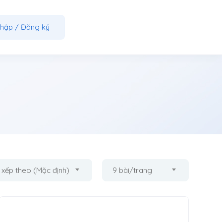
nhập
/
Đăng ký
 xếp theo (Mặc định)
9 bài/trang