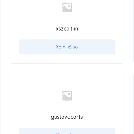
xszcaitlin
Xem hồ sơ
gustavocarts