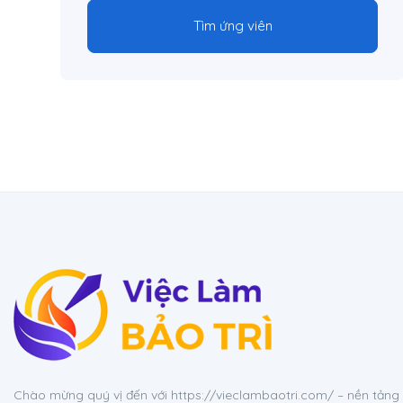
Tìm ứng viên
Chào mừng quý vị đến với https://vieclambaotri.com/ – nền tản