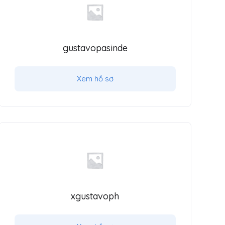
gustavopasinde
Xem hồ sơ
xgustavoph