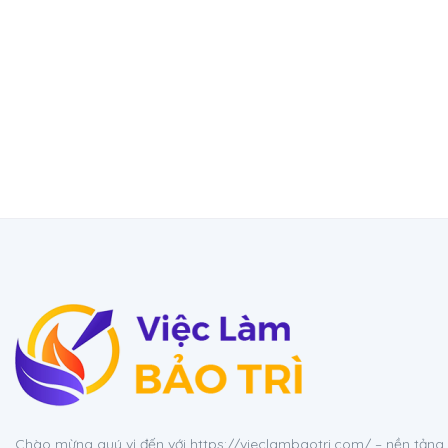
Chào mừng quý vị đến với https://vieclambaotri.com/ – nền tản