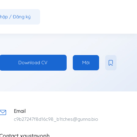
nhập
/
Đăng ký
Download CV
Mời
Email
c9b27247f8d16c98_b1tches@gunna.bio
Contact xgustavoph