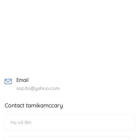
Email
saz.ito@yahoo.com
Contact tamikamccary