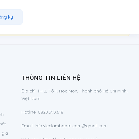
ăng ký
THÔNG TIN LIÊN HỆ
Địa chỉ:
1H 2, Tổ 1, Hóc Môn, Thành phố Hồ Chí Minh,
Việt Nam
Hotline:
0829.399.618
nh
hất
Email:
info.vieclambaotri.com@gmail.com
 gia