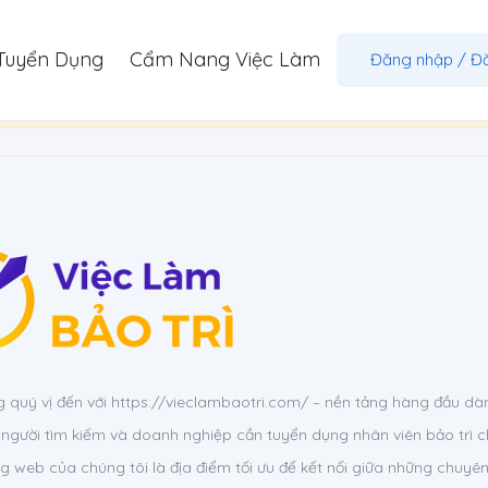
Tuyển Dụng
Cẩm Nang Việc Làm
Đăng nhập
/
Đ
ần đăng nhập để truy cập trang này.
Đăng nhập
quý vị đến với https://vieclambaotri.com/ – nền tảng hàng đầu dà
người tìm kiếm và doanh nghiệp cần tuyển dụng nhân viên bảo trì c
ng web của chúng tôi là địa điểm tối ưu để kết nối giữa những chuyên