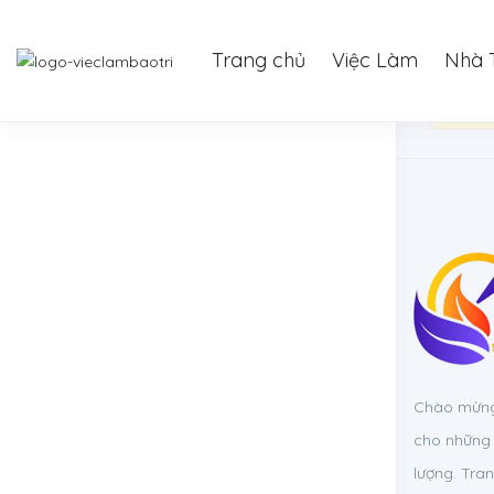
Trang chủ
Việc Làm
Nhà 
Bạn c
Chào mừng 
cho những 
lượng. Tra